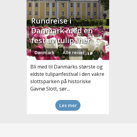
Rundreise i
Danmark med en
fest av tulipaner
Danmark
Alle reiser
Bli med til Danmarks største og
eldste tulipanfestival i den vakre
slottsparken på historiske
Gavnø Slott, sør...
Les mer