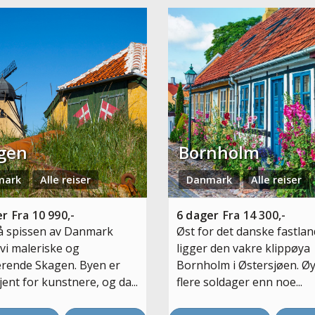
gen
Bornholm
mark
Alle reiser
Danmark
Alle reiser
er
Fra
10 990,-
6
dager
Fra
14 300,-
å spissen av Danmark
Øst for det danske fastlan
 vi maleriske og
ligger den vakre klippøya
rende Skagen. Byen er
Bornholm i Østersjøen. Ø
jent for kunstnere, og da...
flere soldager enn noe...