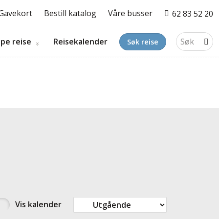
Gavekort
Bestill katalog
Våre busser
62 83 52 20
pe reise
Reisekalender
Søk reise
Vis
kalender