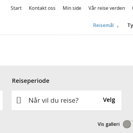
Start
Kontakt oss
Min side
Vår reise verden
Reisemål
Ty
Reiseperiode
Når vil du reise?
Velg
Vis
galleri