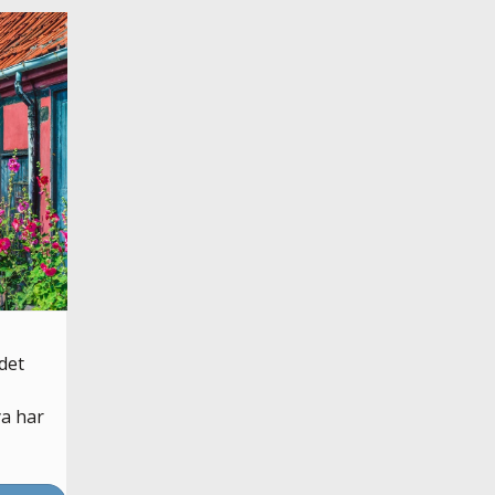
det
ya har