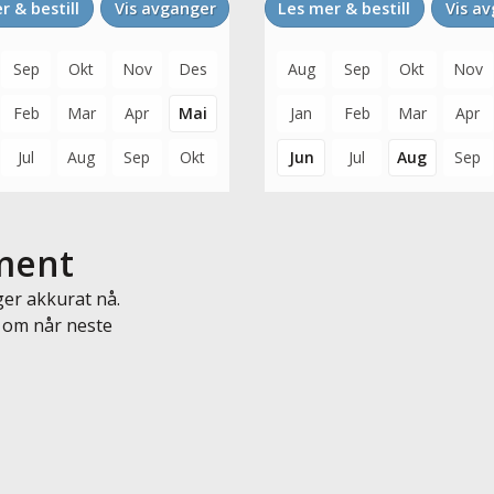
r & bestill
Vis avganger
Les mer & bestill
Vis a
Sep
Okt
Nov
Des
Aug
Sep
Okt
Nov
Feb
Mar
Apr
Mai
Jan
Feb
Mar
Apr
Jul
Aug
Sep
Okt
Jun
Jul
Aug
Sep
iment
ger akkurat nå.
 om når neste