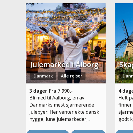
Julemarked i Ålborg
Ska
Danmark
Alle reiser
Dan
3
dager
Fra
7 990,-
4
dag
Bli med til Aalborg, en av
Helt p
Danmarks mest sjarmerende
finner
julebyer. Her venter ekte dansk
sjarme
hygge, lune julemarkeder,...
godt k