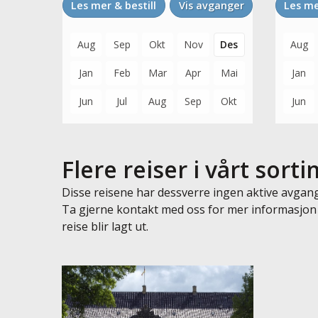
Les mer & bestill
Vis avganger
Les me
Aug
Sep
Okt
Nov
Des
Aug
Jan
Feb
Mar
Apr
Mai
Jan
Jun
Jul
Aug
Sep
Okt
Jun
Flere reiser i vårt sort
Disse reisene har dessverre ingen aktive avgan
Ta gjerne kontakt med oss for mer informasjon
reise blir lagt ut.