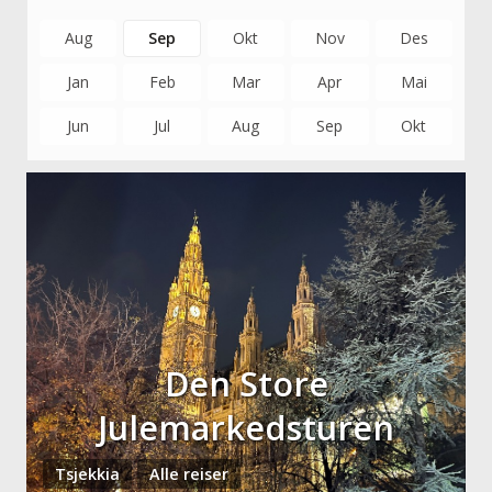
Aug
Sep
Okt
Nov
Des
Jan
Feb
Mar
Apr
Mai
Jun
Jul
Aug
Sep
Okt
Den Store
Julemarkedsturen
Tsjekkia
Alle reiser