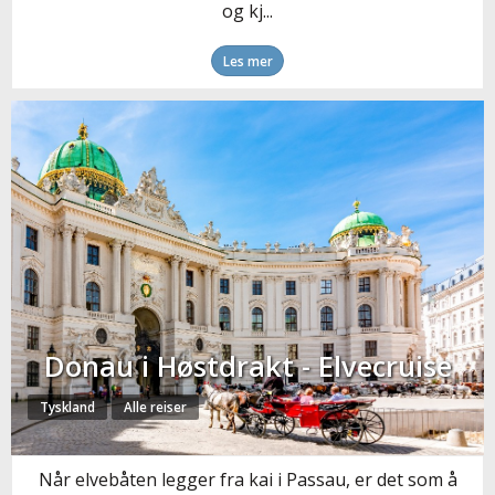
og kj...
Les mer
Donau i Høstdrakt - Elvecruise
Tyskland
Alle reiser
Når elvebåten legger fra kai i Passau, er det som å