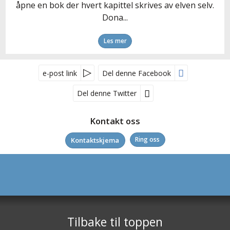
åpne en bok der hvert kapittel skrives av elven selv.
Dona...
Les mer
e-post link
Del denne Facebook
Del denne Twitter
Kontakt oss
Kontaktskjema
Ring oss
Nyhetsbrev
Kjetils Bussreiser AS
Vestmarkavegen 41
2230
Skotterud
Tilbake til toppen
Telefon
62 83 52 20
*
Vennligst sett inn kontrollsifferet som blir oppgitt. Bruk av