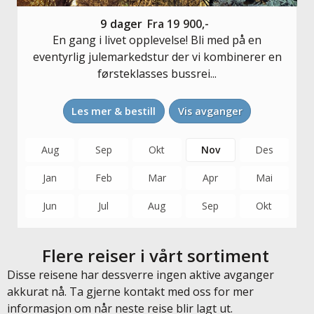
9
dager
Fra
19 900,-
En gang i livet opplevelse! Bli med på en
eventyrlig julemarkedstur der vi kombinerer en
førsteklasses bussrei...
Les mer & bestill
Vis avganger
Aug
Sep
Okt
Nov
Des
Jan
Feb
Mar
Apr
Mai
Jun
Jul
Aug
Sep
Okt
Flere reiser i vårt sortiment
Disse reisene har dessverre ingen aktive avganger
akkurat nå. Ta gjerne kontakt med oss for mer
informasjon om når neste reise blir lagt ut.