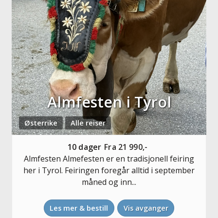
Almfesten i Tyrol
Østerrike
Alle reiser
10
dager
Fra
21 990,-
Almfesten Almefesten er en tradisjonell feiring
her i Tyrol. Feiringen foregår alltid i september
måned og inn...
Les mer & bestill
Vis avganger